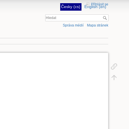
Přihlásit se
Česky (cs)
English (en)
Správa médií
Mapa stránek