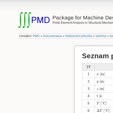
Package for Machine De
Finite Element Analysis in Structural Mechan
Umístění:
PMD
»
Dokumentace
»
Referenční příručka
»
Veličiny
»
Se
Seznam 
I
V
I
V
[
m
]
x
1
[
m
]
x
[
m
]
y
2
[
m
]
y
[
m
]
z
3
[
m
]
z
[
s
]
t
4
[
s
]
t
T
[
∘
C
]
∘
5
[
C
]
T
Δ
T
[
∘
C
]
∘
6
Δ
[
C
]
T