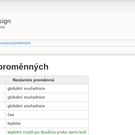
sign
ics
znam proměnných
proměnných
Nezávisle proměnná
globální souřadnice
globální souřadnice
globální souřadnice
čas
teplota
teplotní rozdíl po tloušťce prvku semi-loof