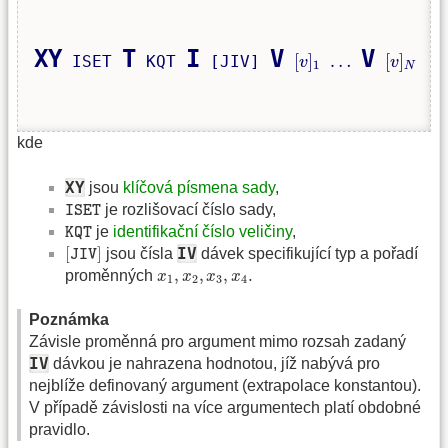
[
v
]
1
[
v
]
N
XY
T
I
V
V
…
[
]
…
[
]
 ISET 
 KQT 
 [JIV] 
v
v
1
N
kde
XY
jsou
klíčová písmena sady
,
I
S
E
T
je rozlišovací číslo sady,
I
S
E
T
K
Q
T
je
identifikační číslo veličiny
,
K
Q
T
[
J
I
V
]
[
]
IV
jsou čísla
dávek specifikující typ a pořadí
J
I
V
x
1
,
x
2
,
x
3
,
x
4
.
,
,
,
.
proměnných
x
x
x
x
1
2
3
4
Poznámka
Závisle proměnná pro argument mimo rozsah zadaný
IV
dávkou je nahrazena hodnotou, jíž nabývá pro
nejblíže definovaný argument (extrapolace konstantou).
V případě závislosti na více argumentech platí obdobné
pravidlo.