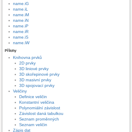
name.iG
name.iL
name.iM
name.iN
name.iP
name.iR
name.iS
name.iW
Přílohy
Knihovna prvků
2D prvky
3D liniové prvky
3D skořepinové prvky
3D masivní prvky
3D spojovací prvky
Veličiny
Definice veličin
Konstantní veličina
Polynomiální závislost
Závislost daná tabulkou
Seznam proměnných
Seznam veličin
Zápis dat