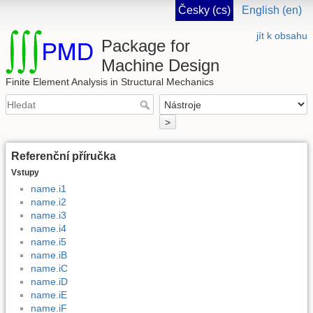
Česky (cs)
English (en)
jít k obsahu
Package for
Machine Design
Finite Element Analysis in Structural Mechanics
>
Referenční příručka
Vstupy
name.i1
name.i2
name.i3
name.i4
name.i5
name.iB
name.iC
name.iD
name.iE
name.iF